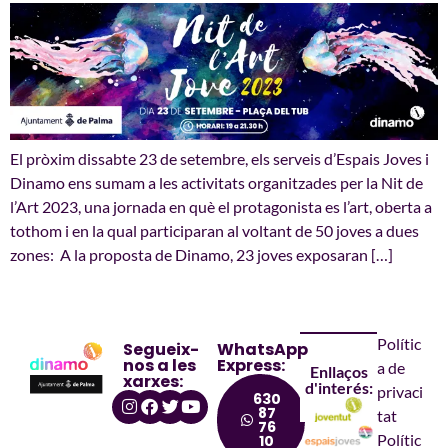
El pròxim dissabte 23 de setembre, els serveis d’Espais Joves i
Dinamo ens sumam a les activitats organitzades per la Nit de
l’Art 2023, una jornada en què el protagonista es l’art, oberta a
tothom i en la qual participaran al voltant de 50 joves a dues
zones: A la proposta de Dinamo, 23 joves exposaran […]
Polític
Segueix-
WhatsApp
nos a les
Express:
a de
Enllaços
xarxes:
d'interés:
privaci
630
87
tat
76
Polític
10