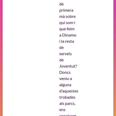
de
primera
mà sobre
qui som i
que feim
a Dinamo
i la resta
de
serveis
de
Joventut?
Doncs
veniu a
alguna
d’aquestes
trobades
als parcs,
ens
coneixem