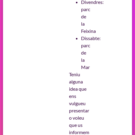
Divendres:
parc
de
la
Feixina
Dissabte:
parc
de
la
Mar
Teniu
alguna
idea que
ens
vulgueu
presentar
o voleu
que us
informem