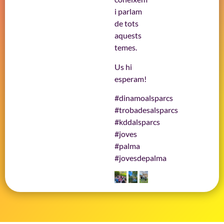
i parlam
de tots
aquests
temes.
Us hi
esperam!
#dinamoalsparcs
#trobadesalsparcs
#kddalsparcs
#joves
#palma
#jovesdepalma