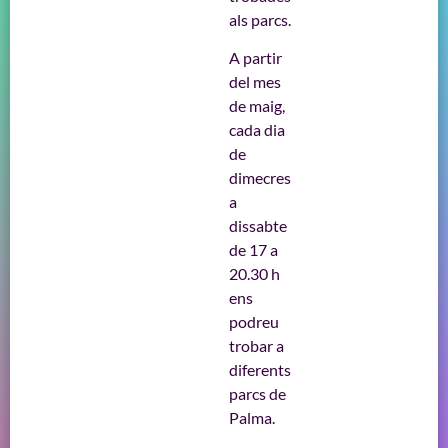
als parcs.
A partir
del mes
de maig,
cada dia
de
dimecres
a
dissabte
de 17 a
20.30 h
ens
podreu
trobar a
diferents
parcs de
Palma.