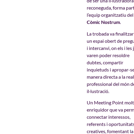
de ser una il·lustradora
reconeguda, forma par
l’equip organitzatiu del
Còmic Nostrum
.
La trobada va finalitza
un espai obert de preg
i intercanvi, on els i les
varen poder resoldre
dubtes, compartir
inquietuds i apropar-s
manera directa a la real
professional del món de
il·lustració.
Un Meeting Point molt
enriquidor que va per
connectar interessos,
referents i oportunitat
creatives, fomentant la