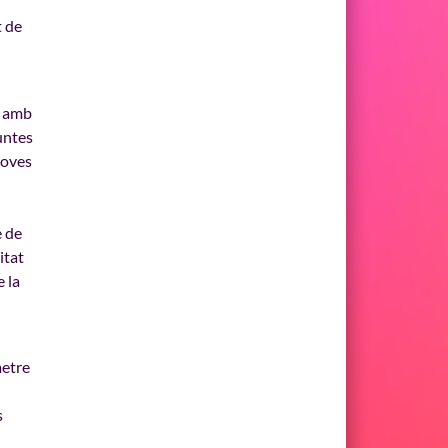
t de
r amb
untes
 joves
e de
itat
 la
metre
s