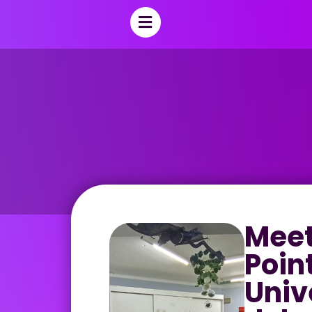
Meet
Poin
Univ