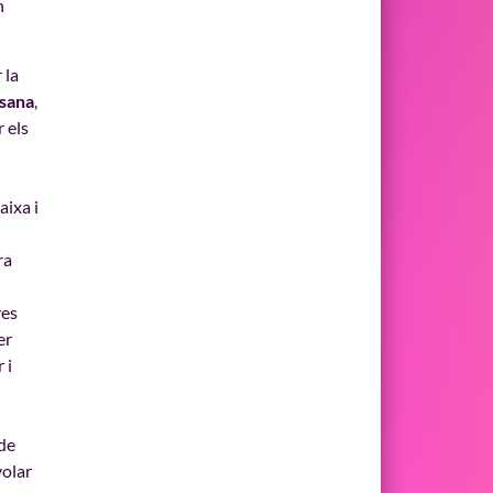
n
 la
sana
,
 els
aixa i
ra
ves
er
 i
 de
volar