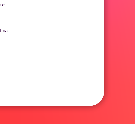
 el
alma