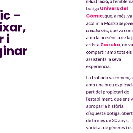
il·lustració
, a l’emblem
Univers del
botiga
c –
Còmic
, que, a més, va
ixar,
acollir la
Mostra de jove
creadors/es
, que va com
 i
amb la presència de la 
Zairuka
artista
, on va
inar
compartir amb tots els
assistents la seva
experiència.
La trobada va comença
amb una breu explicaci
part del propietari de
l’establiment, que ens 
apropar la història
d’aquesta botiga, obert
de fa més de 30 anys, i 
varietat de gèneres i est