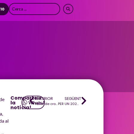
 10
Comparteix
ANTERIOR
SEGÜENT
 de
la
WhatsApp
Taller de croché
PER UN 2026 PLE DE TROBADES AMB DINAMO
notícia!
a,
a al