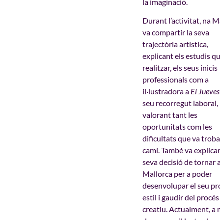
la imaginació.
Durant l’activitat, na 
va compartir la seva
trajectòria artística,
explicant els estudis q
realitzar, els seus inicis
professionals com a
il·lustradora a
El Jueves
seu recorregut laboral,
valorant tant les
oportunitats com les
dificultats que va troba
camí. També va explicar
seva decisió de tornar 
Mallorca per a poder
desenvolupar el seu pr
estil i gaudir del procés
creatiu. Actualment, a