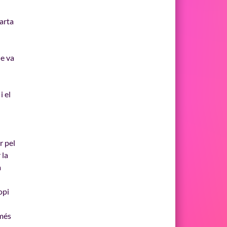
Marta
ue va
i el
r pel
 la
a
opi
 més