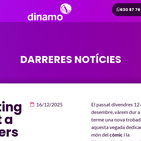
630 87 76
DARRERES NOTÍCIES
ing
16/12/2025
El passat divendres 12
desembre, vàrem dur a
t a
terme una nova trobad
ers
aquesta vegada dedicad
món del
còmic
i la