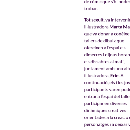
de còmic que s’hi pode
trobar.
Tot seguit, va intervenir
il·lustradora
Marta Ma
que va donar a conèixer
tallers de dibuix que
ofereixen a l’espai els
dimecres i dijous horab
els dissabtes al matí,
juntament amb una alt
il·lustradora,
Erie
. A
continuació, els i les jo
participants varen pod
entrar a l’espai del taller
participar en diverses
dinàmiques creatives
orientades a la creació
personatges i a deixar 