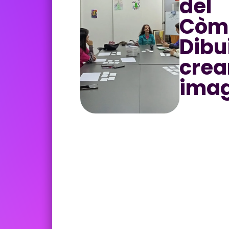
del
Còmi
Dibu
crear
imag