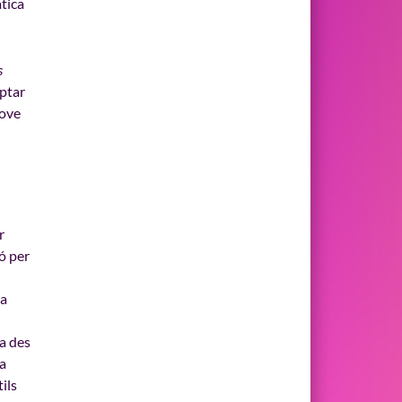
àtica
s
ptar
jove
r
ó per
va
a des
la
ils