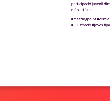
participació juvenil dins
món artístic.
#meetingpoint #còmic
#il·lustració #joves #p