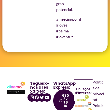
gran
potencial.
#meetingpoint
#joves
#palma
#joventut
Polític
Segueix-
WhatsApp
nos a les
Express:
a de
Enllaços
xarxes:
d'interés:
privaci
630
87
tat
76
Polític
10