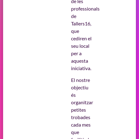
de les
professionals
de
Tallers16,
que
cediren el
seu local
per a
aquesta
iniciativa.
El nostre
objectiu
és
organitzar
petites
trobades
cada mes
que