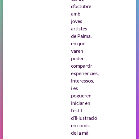
d’octubre
amb
joves
artistes
de Palma,
en què
varen
poder
compartir
experiències,
interessos,
i es
pogueren
iniciar en
l’estil
d’il·lustració
en còmic
de la mà