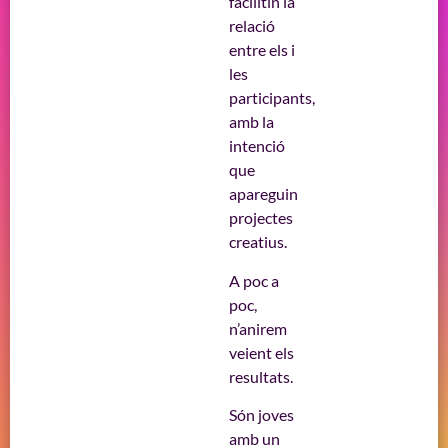
facilitin la
relació
entre els i
les
participants,
amb la
intenció
que
apareguin
projectes
creatius.
A poc a
poc,
n’anirem
veient els
resultats.
Són joves
amb un