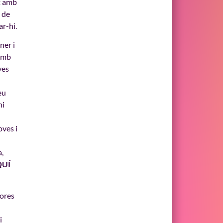
t amb
 de
ar-hi.
ner i
 amb
ves
eu
hi
oves i
a,
QUÍ
hores
i