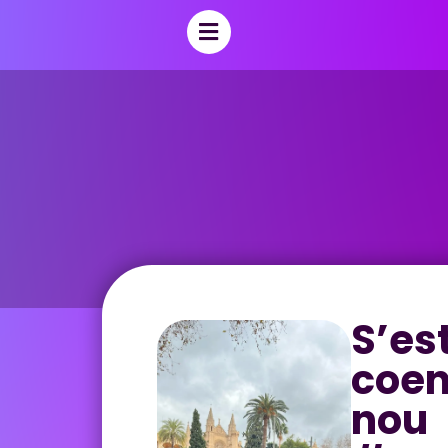
S’es
coen
nou