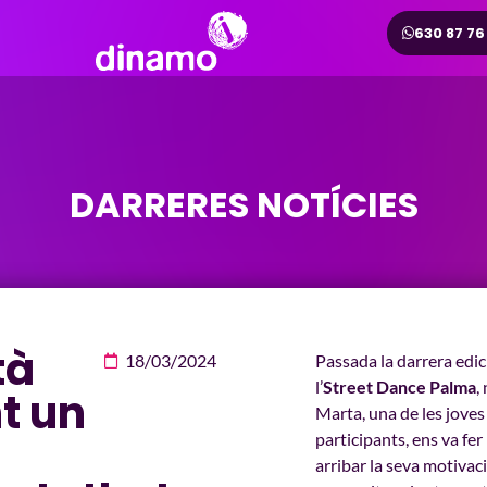
630 87 76
DARRERES NOTÍCIES
tà
18/03/2024
Passada la darrera edic
l’
Street Dance Palma
,
t un
Marta, una de les joves
participants, ens va fer
arribar la seva motivac