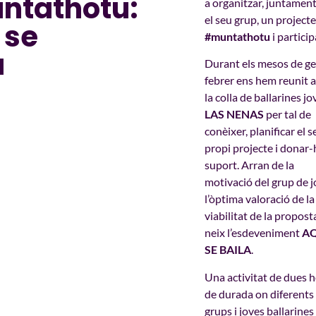
ntathotu:
a organitzar, juntamen
el seu grup, un projecte
 se
#muntathotu
i particip
a
Durant els mesos de ge
febrer ens hem reunit
la colla de ballarines jo
LAS NENAS
per tal de
conèixer, planificar el s
propi projecte i donar-
suport. Arran de la
motivació del grup de j
l’òptima valoració de la
viabilitat de la propost
neix l’esdeveniment
A
SE BAILA
.
Una activitat de dues 
de durada on diferents
grups i joves ballarines 