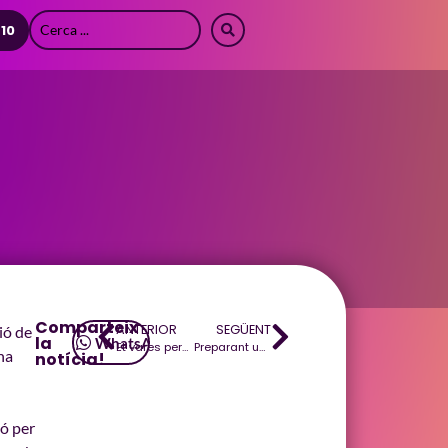
 10
Comparteix
ANTERIOR
SEGÜENT
ió de
la
WhatsApp
Et vares perdre el #muntathotu «Mallorca, illa encantada»?
Preparant un nou #muntathotu literari
 na
notícia!
ió per