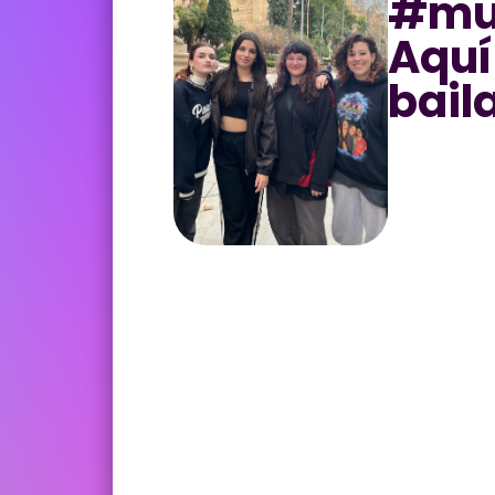
#mu
Aquí
bail