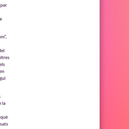
ipar
te
om”,
del
ltres
els
 en
gui
s
 la
erquè
ssats