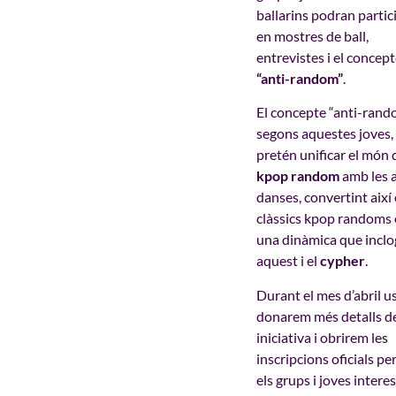
ballarins podran partic
en mostres de ball,
entrevistes i el concep
“anti-random”
.
El concepte “anti-rand
segons aquestes joves,
pretén unificar el món 
kpop random
amb les a
danses, convertint així 
clàssics kpop randoms
una dinàmica que inclo
aquest i el
cypher
.
Durant el mes d’abril u
donarem més detalls de
iniciativa i obrirem les
inscripcions oficials p
els grups i joves intere