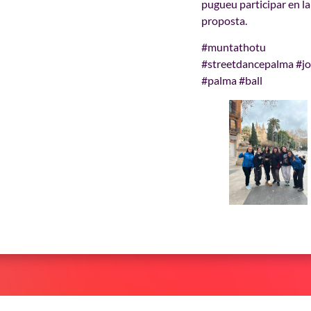
pugueu participar en la
proposta.
#muntathotu
#streetdancepalma #j
#palma #ball