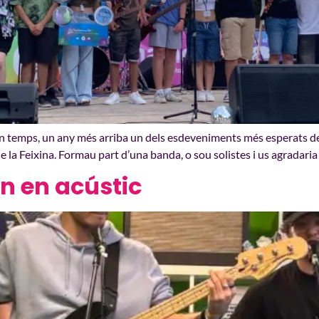
l bon temps, un any més arriba un dels esdeveniments més esperat
 de la Feixina. Formau part d’una banda, o sou solistes i us agradaria
n en acústic