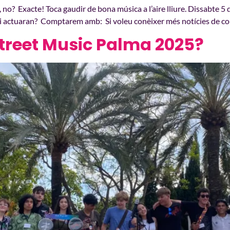
a, no? Exacte! Toca gaudir de bona música a l’aire lliure. Dissabte 5
s hi actuaran? Comptarem amb: Si voleu conèixer més notícies de c
’Street Music Palma 2025?