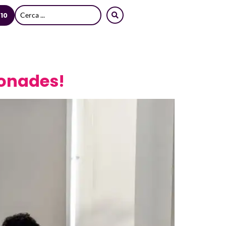
 10
ionades!